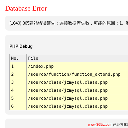
Database Error
(1040) 365建站错误警告：连接数据库失败，可能的原因：1、数
PHP Debug
No.
File
1
/index.php
2
/source/function/function_extend.php
3
/source/class/jzmysql.class.php
4
/source/class/jzmysql.class.php
5
/source/class/jzmysql.class.php
6
/source/class/jzmysql.class.php
www.365jz.com
已经将此