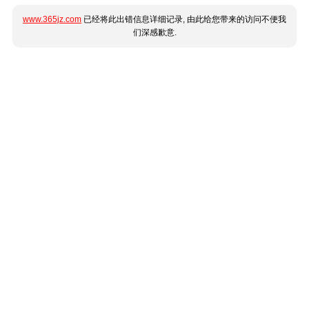
www.365jz.com
已经将此出错信息详细记录, 由此给您带来的访问不便我
们深感歉意.