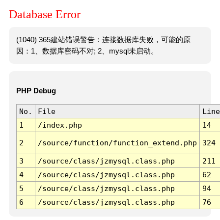
Database Error
(1040) 365建站错误警告：连接数据库失败，可能的原
因：1、数据库密码不对; 2、mysql未启动。
PHP Debug
No.
File
Line
1
/index.php
14
2
/source/function/function_extend.php
324
3
/source/class/jzmysql.class.php
211
4
/source/class/jzmysql.class.php
62
5
/source/class/jzmysql.class.php
94
6
/source/class/jzmysql.class.php
76