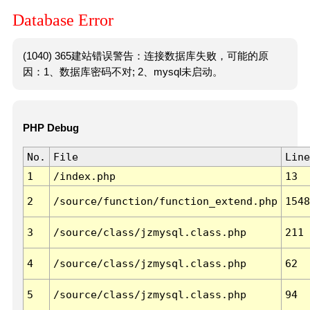
Database Error
(1040) 365建站错误警告：连接数据库失败，可能的原
因：1、数据库密码不对; 2、mysql未启动。
PHP Debug
No.
File
Line
1
/index.php
13
2
/source/function/function_extend.php
1548
3
/source/class/jzmysql.class.php
211
4
/source/class/jzmysql.class.php
62
5
/source/class/jzmysql.class.php
94