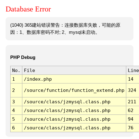
Database Error
(1040) 365建站错误警告：连接数据库失败，可能的原
因：1、数据库密码不对; 2、mysql未启动。
PHP Debug
No.
File
Line
1
/index.php
14
2
/source/function/function_extend.php
324
3
/source/class/jzmysql.class.php
211
4
/source/class/jzmysql.class.php
62
5
/source/class/jzmysql.class.php
94
6
/source/class/jzmysql.class.php
76