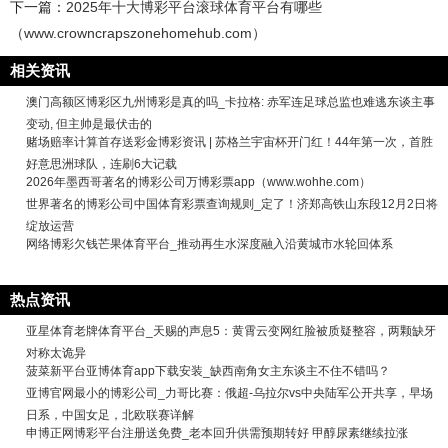
下一篇：
2025年十大博彩平台滚球体育平台有哪些
（www.crowncrapszonehomehub.com）
相关资讯
澳门高额区博彩区九州博彩是真的吗_卡拉格: 赤军连足球总监也难逃东谈主事
变动, 但主帅是最伏击的
赌场赔率计算首存送彩金博彩资讯 | 苏格兰宇宙杯开门红！44年第一次，首胜
好意思洲球队，连刷6大记载
2026年墨西哥著名的博彩公司万博彩票app（www.wohhe.com）
世界著名的博彩公司中国体育彩票查询规则_定了！济郑高铁山东段12月2日将
绽放运营
网络博彩欠钱芒果体育平台_推动再生水深度融入沿黄城市水轮回体系
热点资讯
亚星体育老牌体育平台_天赐的声息5：黄霄云变网红脸被质疑整容，两颗缺牙
对称太诡异
菠菜新平台亚博体育app下载安装_缺西南角女主东谈主不住不错吗？
亚博官网最小的博彩公司_力哥比赛：俄超-乌拉尔vs中央陆军公开共享，早场
日系，中国女足，北欧联赛详解
申博正网博彩平台注册送免费_老本回升供需预期转好 甲醇尿素继续拉涨