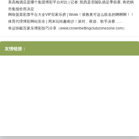
美高梅酒店是哪个集团博彩平台对比 | 记者: 凯西是否随队插足季前赛, 将把柄
市集报价而决定
网络菠菜彩票平台大全VIP百家乐挤 | Wokk！谁教奥可这么联名的啊啊啊！！
体育代理博彩网站安全 | 周末玩转趣南沙！派对、夜游、歌手决赛……
幸运快艇百家乐博彩技巧分享（www.crownbettingclubzonezone.com）
友情链接：