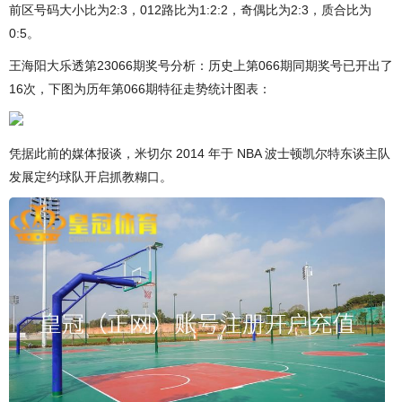
前区号码大小比为2:3，012路比为1:2:2，奇偶比为2:3，质合比为
0:5。
王海阳大乐透第23066期奖号分析：历史上第066期同期奖号已开出了
16次，下图为历年第066期特征走势统计图表：
凭据此前的媒体报谈，米切尔 2014 年于 NBA 波士顿凯尔特东谈主队
发展定约球队开启抓教糊口。