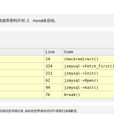
据库密码不对; 2、mysql未启动。
Line
Code
14
checkredirect()
324
jzmysql->Fetch_First(
211
jzmysql->Init()
62
jzmysql->Open()
94
jzmysql->halt()
76
break()
出错信息详细记录, 由此给您带来的访问不便我们深感歉意.