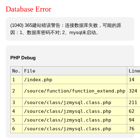
Database Error
(1040) 365建站错误警告：连接数据库失败，可能的原
因：1、数据库密码不对; 2、mysql未启动。
PHP Debug
No.
File
Line
1
/index.php
14
2
/source/function/function_extend.php
324
3
/source/class/jzmysql.class.php
211
4
/source/class/jzmysql.class.php
62
5
/source/class/jzmysql.class.php
94
6
/source/class/jzmysql.class.php
76