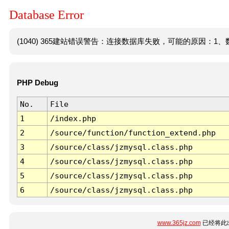
Database Error
(1040) 365建站错误警告：连接数据库失败，可能的原因：1、数
PHP Debug
No.
File
1
/index.php
2
/source/function/function_extend.php
3
/source/class/jzmysql.class.php
4
/source/class/jzmysql.class.php
5
/source/class/jzmysql.class.php
6
/source/class/jzmysql.class.php
www.365jz.com
已经将此