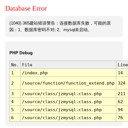
Database Error
(1040) 365建站错误警告：连接数据库失败，可能的原
因：1、数据库密码不对; 2、mysql未启动。
PHP Debug
No.
File
Line
1
/index.php
14
2
/source/function/function_extend.php
324
3
/source/class/jzmysql.class.php
211
4
/source/class/jzmysql.class.php
62
5
/source/class/jzmysql.class.php
94
6
/source/class/jzmysql.class.php
76