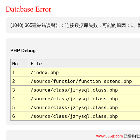
Database Error
(1040) 365建站错误警告：连接数据库失败，可能的原因：1、数
PHP Debug
No.
File
1
/index.php
2
/source/function/function_extend.php
3
/source/class/jzmysql.class.php
4
/source/class/jzmysql.class.php
5
/source/class/jzmysql.class.php
6
/source/class/jzmysql.class.php
www.365jz.com
已经将此