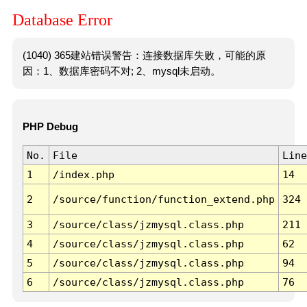
Database Error
(1040) 365建站错误警告：连接数据库失败，可能的原
因：1、数据库密码不对; 2、mysql未启动。
PHP Debug
No.
File
Line
1
/index.php
14
2
/source/function/function_extend.php
324
3
/source/class/jzmysql.class.php
211
4
/source/class/jzmysql.class.php
62
5
/source/class/jzmysql.class.php
94
6
/source/class/jzmysql.class.php
76