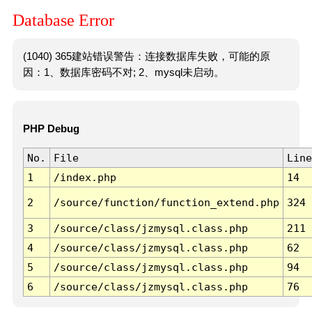
Database Error
(1040) 365建站错误警告：连接数据库失败，可能的原
因：1、数据库密码不对; 2、mysql未启动。
PHP Debug
No.
File
Line
1
/index.php
14
2
/source/function/function_extend.php
324
3
/source/class/jzmysql.class.php
211
4
/source/class/jzmysql.class.php
62
5
/source/class/jzmysql.class.php
94
6
/source/class/jzmysql.class.php
76