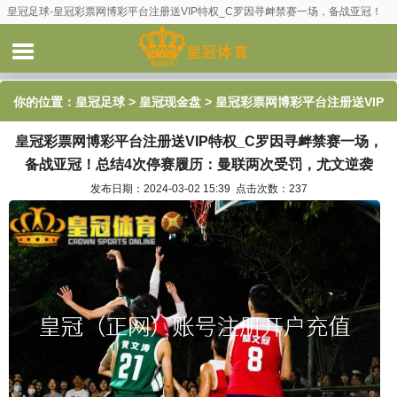
皇冠足球-皇冠彩票网博彩平台注册送VIP特权_C罗因寻衅禁赛一场，备战亚冠！
总结4次停赛履历：曼联两次受罚，尤文逆袭
你的位置：
皇冠足球
>
皇冠现金盘
> 皇冠彩票网博彩平台注册送VIP
皇冠彩票网博彩平台注册送VIP特权_C罗因寻衅禁赛一场，
特权_C罗因寻衅禁赛一场，备战亚冠！总结4次停赛履历：曼联两次
备战亚冠！总结4次停赛履历：曼联两次受罚，尤文逆袭
受罚，尤文逆袭
发布日期：2024-03-02 15:39 点击次数：237