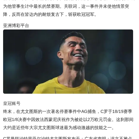
为他管事生计中最长的禁赛期。关联词，这一事件并未使他情景突
降，反而在皆达内的耐烦复古下，斩获欧冠冠军。
亚洲博彩平台
皇冠账号
终末，在尤文图斯的一次著名停赛事件中AG捕鱼，C罗于18/19赛季
欧冠1/8决赛中因效法西蒙尼庆祝作为被处以2万欧元罚金。这刹那间
大约是近些年大宗尤文图斯球迷最为感动激越的技能之一。
C罗曼联沙特里亚尔沙特尤文图斯发布于：广东省声明：该文不雅点