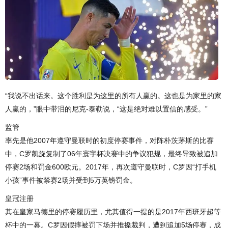
“我说不出话来。这个胜利是为这里的所有人赢的。这也是为家里的家
人赢的，”眼中带泪的尼克-泰勒说，“这是绝对难以置信的感受。”
监管
率先是他2007年遵守曼联时的初度停赛事件，对阵朴茨茅斯的比赛
中，C罗凯旋复制了06年寰宇杯决赛中的争议犯规，最终导致被追加
停赛2场和罚金600欧元。2017年，再次遵守曼联时，C罗因“打手机
小孩”事件被禁赛2场并受到5万英镑罚金。
皇冠注册
其在皇家马德里的停赛履历里，尤其值得一提的是2017年西班牙超等
杯中的一幕。C罗因假摔被罚下场并推搡裁判，遭到追加5场停赛，成