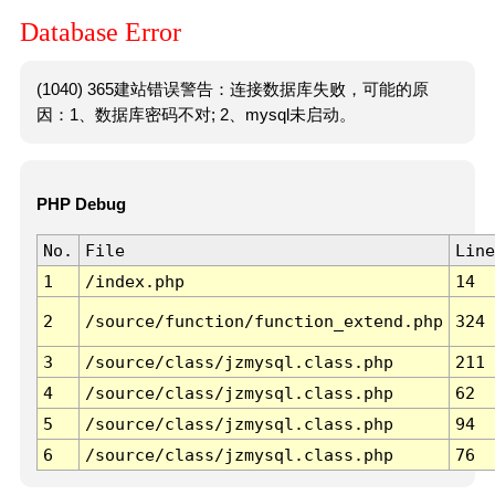
Database Error
(1040) 365建站错误警告：连接数据库失败，可能的原
因：1、数据库密码不对; 2、mysql未启动。
PHP Debug
No.
File
Line
1
/index.php
14
2
/source/function/function_extend.php
324
3
/source/class/jzmysql.class.php
211
4
/source/class/jzmysql.class.php
62
5
/source/class/jzmysql.class.php
94
6
/source/class/jzmysql.class.php
76