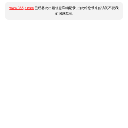
www.365jz.com
已经将此出错信息详细记录, 由此给您带来的访问不便我
们深感歉意.