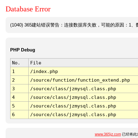
Database Error
(1040) 365建站错误警告：连接数据库失败，可能的原因：1、数
PHP Debug
No.
File
1
/index.php
2
/source/function/function_extend.php
3
/source/class/jzmysql.class.php
4
/source/class/jzmysql.class.php
5
/source/class/jzmysql.class.php
6
/source/class/jzmysql.class.php
www.365jz.com
已经将此