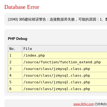
Database Error
(1040) 365建站错误警告：连接数据库失败，可能的原因：1、数
PHP Debug
No.
File
1
/index.php
2
/source/function/function_extend.php
3
/source/class/jzmysql.class.php
4
/source/class/jzmysql.class.php
5
/source/class/jzmysql.class.php
6
/source/class/jzmysql.class.php
www.365jz.com
已经将此