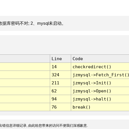
据库密码不对; 2、mysql未启动。
Line
Code
14
checkredirect()
324
jzmysql->Fetch_First(
211
jzmysql->Init()
62
jzmysql->Open()
94
jzmysql->halt()
76
break()
出错信息详细记录, 由此给您带来的访问不便我们深感歉意.