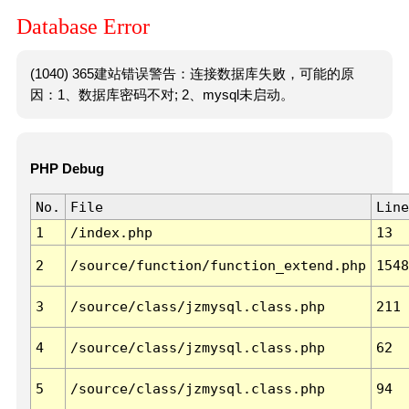
Database Error
(1040) 365建站错误警告：连接数据库失败，可能的原
因：1、数据库密码不对; 2、mysql未启动。
PHP Debug
No.
File
Line
1
/index.php
13
2
/source/function/function_extend.php
1548
3
/source/class/jzmysql.class.php
211
4
/source/class/jzmysql.class.php
62
5
/source/class/jzmysql.class.php
94