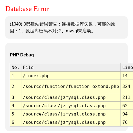
Database Error
(1040) 365建站错误警告：连接数据库失败，可能的原
因：1、数据库密码不对; 2、mysql未启动。
PHP Debug
No.
File
Line
1
/index.php
14
2
/source/function/function_extend.php
324
3
/source/class/jzmysql.class.php
211
4
/source/class/jzmysql.class.php
62
5
/source/class/jzmysql.class.php
94
6
/source/class/jzmysql.class.php
76