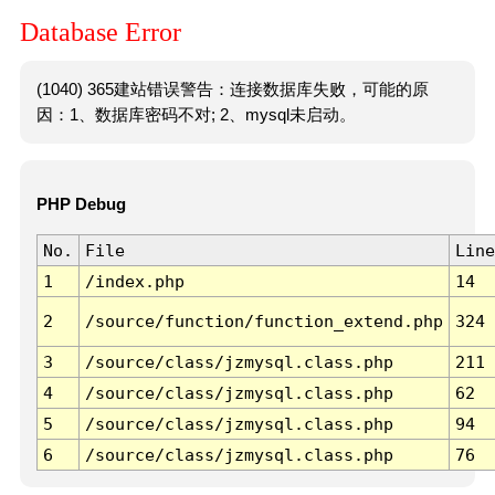
Database Error
(1040) 365建站错误警告：连接数据库失败，可能的原
因：1、数据库密码不对; 2、mysql未启动。
PHP Debug
No.
File
Line
1
/index.php
14
2
/source/function/function_extend.php
324
3
/source/class/jzmysql.class.php
211
4
/source/class/jzmysql.class.php
62
5
/source/class/jzmysql.class.php
94
6
/source/class/jzmysql.class.php
76