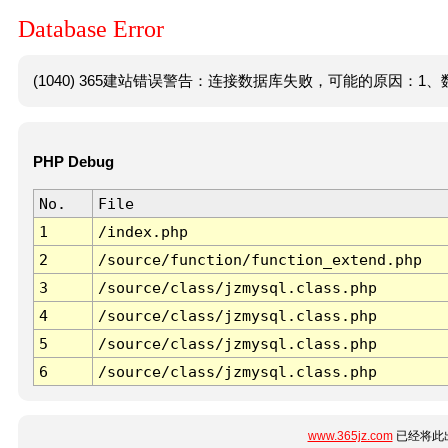
Database Error
(1040) 365建站错误警告：连接数据库失败，可能的原因：1、数
PHP Debug
No.
File
1
/index.php
2
/source/function/function_extend.php
3
/source/class/jzmysql.class.php
4
/source/class/jzmysql.class.php
5
/source/class/jzmysql.class.php
6
/source/class/jzmysql.class.php
www.365jz.com
已经将此