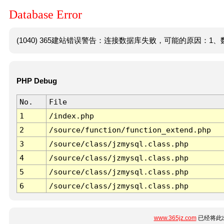
Database Error
(1040) 365建站错误警告：连接数据库失败，可能的原因：1、数
PHP Debug
No.
File
1
/index.php
2
/source/function/function_extend.php
3
/source/class/jzmysql.class.php
4
/source/class/jzmysql.class.php
5
/source/class/jzmysql.class.php
6
/source/class/jzmysql.class.php
www.365jz.com
已经将此