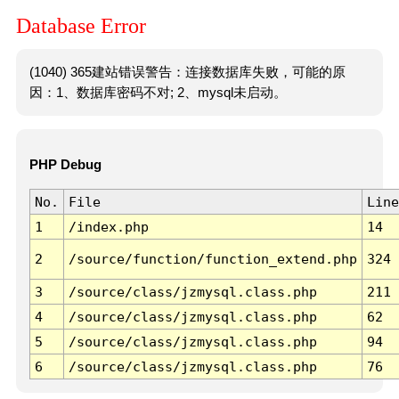
Database Error
(1040) 365建站错误警告：连接数据库失败，可能的原
因：1、数据库密码不对; 2、mysql未启动。
PHP Debug
No.
File
Line
1
/index.php
14
2
/source/function/function_extend.php
324
3
/source/class/jzmysql.class.php
211
4
/source/class/jzmysql.class.php
62
5
/source/class/jzmysql.class.php
94
6
/source/class/jzmysql.class.php
76