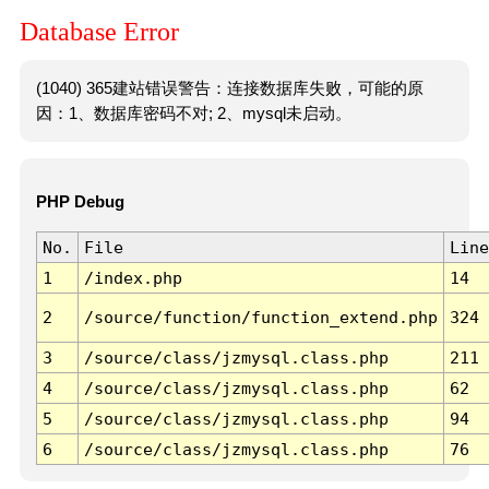
Database Error
(1040) 365建站错误警告：连接数据库失败，可能的原
因：1、数据库密码不对; 2、mysql未启动。
PHP Debug
No.
File
Line
1
/index.php
14
2
/source/function/function_extend.php
324
3
/source/class/jzmysql.class.php
211
4
/source/class/jzmysql.class.php
62
5
/source/class/jzmysql.class.php
94
6
/source/class/jzmysql.class.php
76