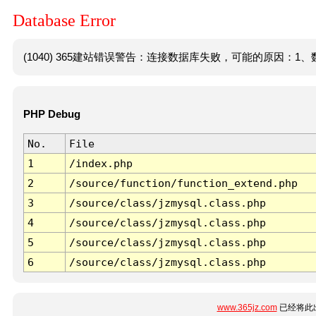
Database Error
(1040) 365建站错误警告：连接数据库失败，可能的原因：1、数
PHP Debug
No.
File
1
/index.php
2
/source/function/function_extend.php
3
/source/class/jzmysql.class.php
4
/source/class/jzmysql.class.php
5
/source/class/jzmysql.class.php
6
/source/class/jzmysql.class.php
www.365jz.com
已经将此