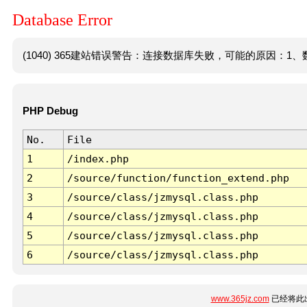
Database Error
(1040) 365建站错误警告：连接数据库失败，可能的原因：1、数
PHP Debug
No.
File
1
/index.php
2
/source/function/function_extend.php
3
/source/class/jzmysql.class.php
4
/source/class/jzmysql.class.php
5
/source/class/jzmysql.class.php
6
/source/class/jzmysql.class.php
www.365jz.com
已经将此