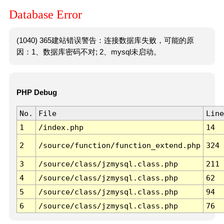
Database Error
(1040) 365建站错误警告：连接数据库失败，可能的原
因：1、数据库密码不对; 2、mysql未启动。
PHP Debug
No.
File
Line
1
/index.php
14
2
/source/function/function_extend.php
324
3
/source/class/jzmysql.class.php
211
4
/source/class/jzmysql.class.php
62
5
/source/class/jzmysql.class.php
94
6
/source/class/jzmysql.class.php
76