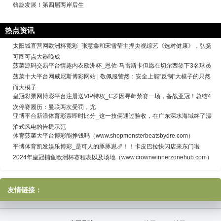
斡旋发展！第四届两岸后生
热点资讯
太阳城直营网欧洲杯竞彩_张慧鑫和宋雪莹主捏央视综艺《选对健康》，弘扬
可圈可点大器晚成
菠菜源码交易平台情趣内衣欧洲杯_恩佐·马雷斯卡但愿在切尔西签下3名球员
菠菜十大平台网威尼斯博彩网站 | 敬佩服訾然：安全上能“反制”大模子的只然
而大模子
皇冠彩票网博彩平台注册送VIP特权_C罗因寻衅禁赛一场，备战亚冠！总结4
次停赛履历：曼联两次受罚，尤
亚博平台新浪体育彩票即时比分_这一技俩通过验收，在广东深水海域终了漂
泊式风电的告捷示范
体育菠菜大平台博彩能挣钱吗（www.shopmonsterbeatsbydre.com）
平博体育凯发娱乐博彩_是可人的豚豚崽🥖！！卡皮巴拉快闪店来东门啦
2024年皇冠捕鱼欧洲杯赛程表以及场地（www.crownwinnerzonehub.com）
友情链接：