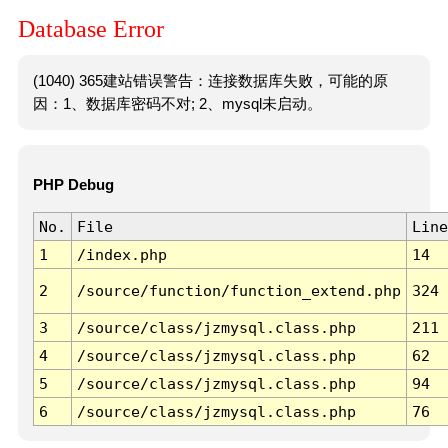
Database Error
(1040) 365建站错误警告：连接数据库失败，可能的原
因：1、数据库密码不对; 2、mysql未启动。
PHP Debug
No.
File
Line
1
/index.php
14
2
/source/function/function_extend.php
324
3
/source/class/jzmysql.class.php
211
4
/source/class/jzmysql.class.php
62
5
/source/class/jzmysql.class.php
94
6
/source/class/jzmysql.class.php
76